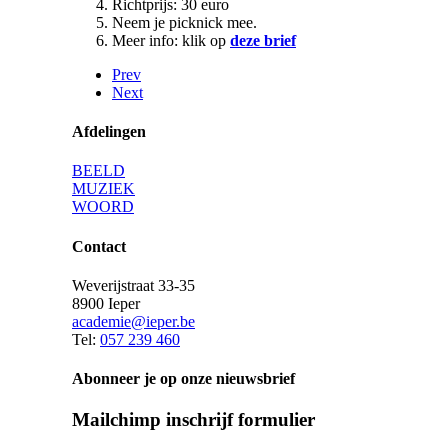
Richtprijs: 30 euro
Neem je picknick mee.
Meer info: klik op
deze brief
Prev
Next
Afdelingen
BEELD
MUZIEK
WOORD
Contact
Weverijstraat 33-35
8900 Ieper
academie@ieper.be
Tel:
057 239 460
Abonneer je op onze nieuwsbrief
Mailchimp inschrijf formulier